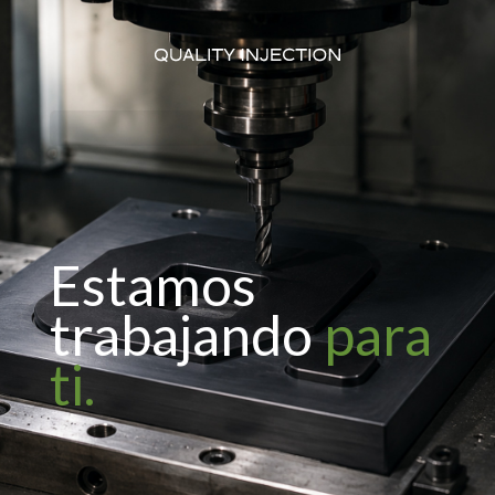
Seleccionar Página
Estamos
trabajando
para
ti.